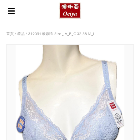
☰
首頁
/
產品
/ 319051 軟鋼圈 Size _ A_B_C 32-38 M_L