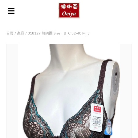
☰
首頁
/
產品
/ 318129 無鋼圈 Size _ B_C 32-40 M_L