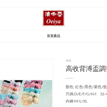
首頁
產品
內衣
高收背溥盃調
顏色: 紅色/黑色/紫色/
尺碼:D/E/F/G/H/I 32-
內褲:M/L/XL