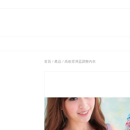
首頁
/
產品
/ 高收背溥盃調整內衣